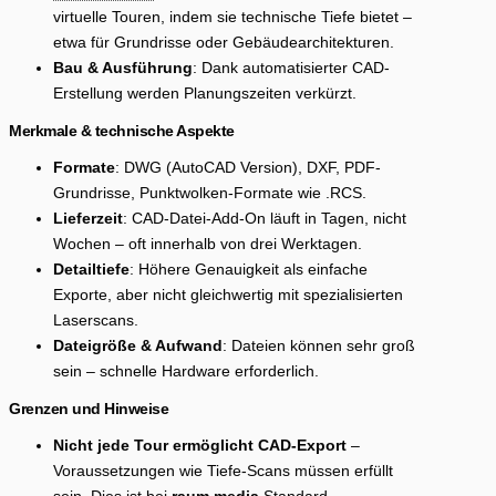
virtuelle Touren, indem sie technische Tiefe bietet –
etwa für Grundrisse oder Gebäudearchitekturen.
Bau & Ausführung
: Dank automatisierter CAD-
Erstellung werden Planungszeiten verkürzt.
Merkmale & technische Aspekte
Formate
: DWG (AutoCAD Version), DXF, PDF-
Grundrisse, Punktwolken-Formate wie .RCS.
Lieferzeit
: CAD-Datei-Add-On läuft in Tagen, nicht
Wochen – oft innerhalb von drei Werktagen.
Detailtiefe
: Höhere Genauigkeit als einfache
Exporte, aber nicht gleichwertig mit spezialisierten
Laserscans.
Dateigröße & Aufwand
: Dateien können sehr groß
sein – schnelle Hardware erforderlich.
Grenzen und Hinweise
Nicht jede Tour ermöglicht CAD-Export
–
Voraussetzungen wie Tiefe-Scans müssen erfüllt
sein. Dies ist bei
raum media
Standard.